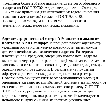
толщиной более 250 мкм применяется метод Х-образного
надреза по ГОСТ 32702. Адгезиметр-решетка «Эксперт-
АР» также применим для испытаний методом нанесения
царапин (метод рисок) согласно ГОСТ 9.302-88
посвященном методам контроля металлических и
неметаллических неорганических покрытий.
Адгезиметр-решетка «Эксперт-АР» является аналогом
Константа АР и Стандарт.
В процессе работы адгезиметр
укладывается на испытуемую поверхность, затем ножом
делается необходимое количество надрезов. Развернув
пластину на 90 градусов, операцию повторяют. Надрезы
выполняют через равные расстояния (1 мм, 2 мм или 3 мм – в
зависимости от толщины слоя). Надрез должен доходить до
окрашиваемой поверхности. В результате на покрытии
образуется решетка из квадратов одинакового размера.
Поверхность очищают кистью от отслоившихся частиц и
оценивают адгезию по пятибальной системе в зависимости от
степени отслаивания покрытия согласно разделу 7. ГОСТ
31149. Оценку результатов необходимо проводить при
хорошем освещении, под разными углами. Рекомендуется
использовать лупу с 2х или 3х кратным увеличением.