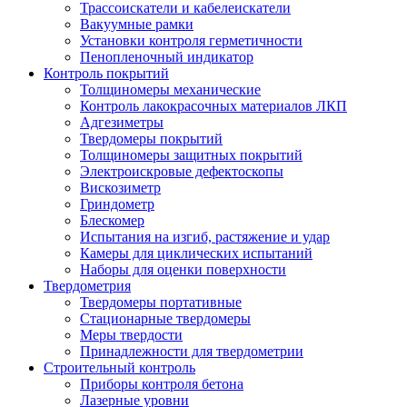
Трассоискатели и кабелеискатели
Вакуумные рамки
Установки контроля герметичности
Пенопленочный индикатор
Контроль покрытий
Толщиномеры механические
Контроль лакокрасочных материалов ЛКП
Адгезиметры
Твердомеры покрытий
Толщиномеры защитных покрытий
Электроискровые дефектоскопы
Вискозиметр
Гриндометр
Блескомер
Испытания на изгиб, растяжение и удар
Камеры для циклических испытаний
Наборы для оценки поверхности
Твердометрия
Твердомеры портативные
Стационарные твердомеры
Меры твердости
Принадлежности для твердометрии
Строительный контроль
Приборы контроля бетона
Лазерные уровни