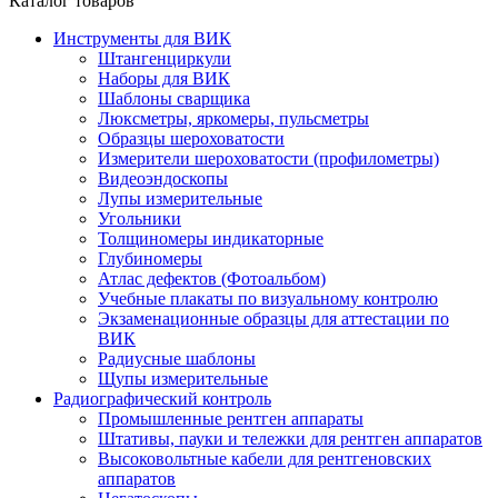
Каталог товаров
Инструменты для ВИК
Штангенциркули
Наборы для ВИК
Шаблоны сварщика
Люксметры, яркомеры, пульсметры
Образцы шероховатости
Измерители шероховатости (профилометры)
Видеоэндоскопы
Лупы измерительные
Угольники
Толщиномеры индикаторные
Глубиномеры
Атлас дефектов (Фотоальбом)
Учебные плакаты по визуальному контролю
Экзаменационные образцы для аттестации по
ВИК
Радиусные шаблоны
Щупы измерительные
Радиографический контроль
Промышленные рентген аппараты
Штативы, пауки и тележки для рентген аппаратов
Высоковольтные кабели для рентгеновских
аппаратов