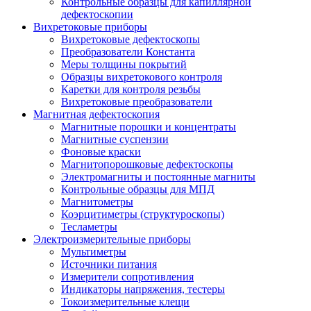
Контрольные образцы для капиллярной
дефектоскопии
Вихретоковые приборы
Вихретоковые дефектоскопы
Преобразователи Константа
Меры толщины покрытий
Образцы вихретокового контроля
Каретки для контроля резьбы
Вихретоковые преобразователи
Магнитная дефектоскопия
Магнитные порошки и концентраты
Магнитные суспензии
Фоновые краски
Магнитопорошковые дефектоскопы
Электромагниты и постоянные магниты
Контрольные образцы для МПД
Магнитометры
Коэрцитиметры (структуроскопы)
Тесламетры
Электроизмерительные приборы
Мультиметры
Источники питания
Измерители сопротивления
Индикаторы напряжения, тестеры
Токоизмерительные клещи