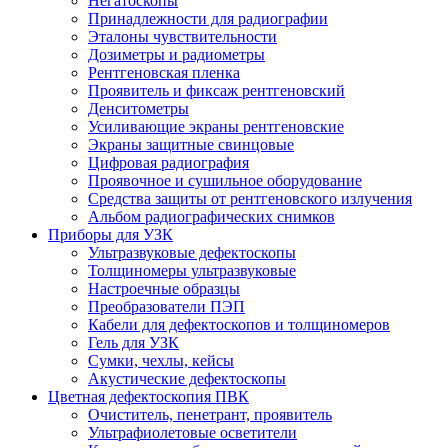
Негатоскопы
Принадлежности для радиографии
Эталоны чувствительности
Дозиметры и радиометры
Рентгеновская пленка
Проявитель и фиксаж рентгеновский
Денситометры
Усиливающие экраны рентгеновские
Экраны защитные свинцовые
Цифровая радиография
Проявочное и сушильное оборудование
Средства защиты от рентгеновского излучения
Альбом радиографических снимков
Приборы для УЗК
Ультразвуковые дефектоскопы
Толщиномеры ультразвуковые
Настроечные образцы
Преобразователи ПЭП
Кабели для дефектоскопов и толщиномеров
Гель для УЗК
Сумки, чехлы, кейсы
Акустические дефектоскопы
Цветная дефектоскопия ПВК
Очиститель, пенетрант, проявитель
Ультрафиолетовые осветители