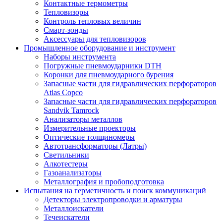
Контактные термометры
Тепловизоры
Контроль тепловых величин
Смарт-зонды
Аксессуары для тепловизоров
Промышленное оборудование и инструмент
Наборы инструмента
Погружные пневмоударники DTH
Коронки для пневмоударного бурения
Запасные части для гидравлических перфораторов
Atlas Copco
Запасные части для гидравлических перфораторов
Sandvik Tamrock
Анализаторы металлов
Измерительные проекторы
Оптические толщиномеры
Автотрансформаторы (Латры)
Светильники
Алкотестеры
Газоанализаторы
Металлография и пробоподготовка
Испытания на герметичность и поиск коммуникаций
Детекторы электропроводки и арматуры
Металлоискатели
Течеискатели