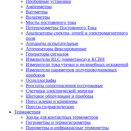
Пробойные установки
Амперметры
Ваттметры
Вольтметры
Мосты постоянного тока
Потенциометры Постоянного Тока
Анализаторы спектра, цепей и электромагнитного
поля
Аппараты испытательные
Аттенюаторы фиксированные
Генераторы сигналов
Измерители RLC (иммитанса) и КСВН
Измерители тока утечки и нелинейных искажений
Измерители параметров полупроводниковых
приборов
Осциллографы
Реостаты сопротивления ползунковые
Счетчики электрической энергии
Щитовое оборудоване и приборы
Пресс-клещи и кримперы
Прессы гидравлические
Термометрия
Зонды для контактных термометров
Гигрометры и термогигрометры
Пирометры и инфракрасные термометры