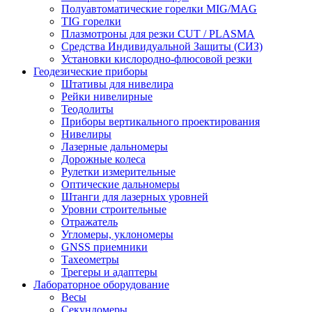
Полуавтоматические горелки MIG/MAG
TIG горелки
Плазмотроны для резки CUT / PLASMA
Средства Индивидуальной Защиты (СИЗ)
Установки кислородно-флюсовой резки
Геодезические приборы
Штативы для нивелира
Рейки нивелирные
Теодолиты
Приборы вертикального проектирования
Нивелиры
Лазерные дальномеры
Дорожные колеса
Рулетки измерительные
Оптические дальномеры
Штанги для лазерных уровней
Уровни строительные
Отражатель
Угломеры, уклономеры
GNSS приемники
Тахеометры
Трегеры и адаптеры
Лабораторное оборудование
Весы
Секундомеры