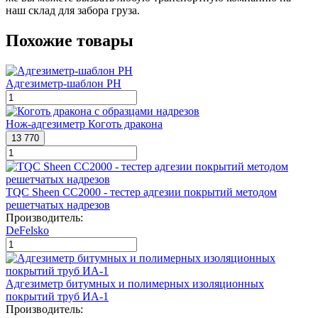
наш склад для забора груза.
Похожие товары
Адгезиметр-шаблон РН
Нож-адгезиметр Коготь дракона
13 770
TQC Sheen CC2000 - тестер адгезии покрытий методом
решетчатых надрезов
Производитель:
DeFelsko
Адгезиметр битумных и полимерных изоляционных
покрытий труб ИА-1
Производитель: