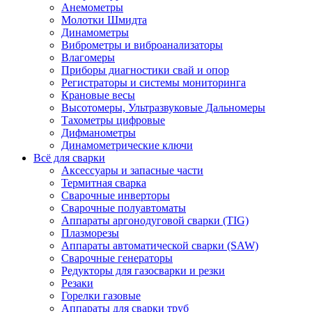
Анемометры
Молотки Шмидта
Динамометры
Виброметры и виброанализаторы
Влагомеры
Приборы диагностики свай и опор
Регистраторы и системы мониторинга
Крановые весы
Высотомеры, Ультразвуковые Дальномеры
Тахометры цифровые
Дифманометры
Динамометрические ключи
Всё для сварки
Аксессуары и запасные части
Термитная сварка
Сварочные инверторы
Сварочные полуавтоматы
Аппараты аргонодуговой сварки (TIG)
Плазморезы
Аппараты автоматической сварки (SAW)
Сварочные генераторы
Редукторы для газосварки и резки
Резаки
Горелки газовые
Аппараты для сварки труб