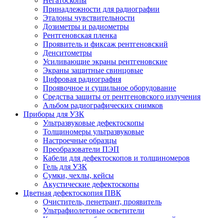
Негатоскопы
Принадлежности для радиографии
Эталоны чувствительности
Дозиметры и радиометры
Рентгеновская пленка
Проявитель и фиксаж рентгеновский
Денситометры
Усиливающие экраны рентгеновские
Экраны защитные свинцовые
Цифровая радиография
Проявочное и сушильное оборудование
Средства защиты от рентгеновского излучения
Альбом радиографических снимков
Приборы для УЗК
Ультразвуковые дефектоскопы
Толщиномеры ультразвуковые
Настроечные образцы
Преобразователи ПЭП
Кабели для дефектоскопов и толщиномеров
Гель для УЗК
Сумки, чехлы, кейсы
Акустические дефектоскопы
Цветная дефектоскопия ПВК
Очиститель, пенетрант, проявитель
Ультрафиолетовые осветители