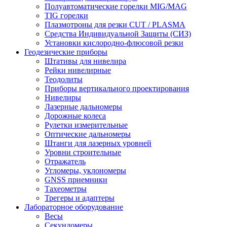
Полуавтоматические горелки MIG/MAG
TIG горелки
Плазмотроны для резки CUT / PLASMA
Средства Индивидуальной Защиты (СИЗ)
Установки кислородно-флюсовой резки
Геодезические приборы
Штативы для нивелира
Рейки нивелирные
Теодолиты
Приборы вертикального проектирования
Нивелиры
Лазерные дальномеры
Дорожные колеса
Рулетки измерительные
Оптические дальномеры
Штанги для лазерных уровней
Уровни строительные
Отражатель
Угломеры, уклономеры
GNSS приемники
Тахеометры
Трегеры и адаптеры
Лабораторное оборудование
Весы
Секундомеры