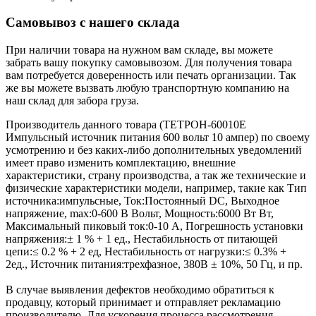
Самовывоз с нашего склада
При наличии товара на нужном вам складе, вы можете
забрать вашу покупку самовывозом. Для получения товара
вам потребуется доверенность или печать организации. Так
же вы можете вызвать любую транспортную компанию на
наш склад для забора груза.
Производитель данного товара (ТЕТРОН-60010Е
Импульсный источник питания 600 вольт 10 ампер) по своему
усмотрению и без каких-либо дополнительных уведомлений
имеет право изменить комплектацию, внешние
характеристики, страну производства, а так же технические и
физические характеристики модели, например, такие как
Тип
источника:
импульсные
,
Ток:
Постоянный DC
,
Выходное
напряжение, max:
0-600 В Вольт
,
Мощность:
6000 Вт Вт
,
Максимальный пиковый ток:
0-10 А
,
Погрешность установки
напряжения:
± 1 % + 1 ед.
,
Нестабильность от питающей
цепи:
≤ 0.2 % + 2 ед
,
Нестабильность от нагрузки:
≤ 0.3% +
2ед.
,
Источник питания:
трехфазное, 380В ± 10%, 50 Гц
, и пр.
В случае выявления дефектов необходимо обратиться к
продавцу, который принимает и отправляет рекламацию
производителю. Для ускорения процесса рассмотрения