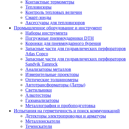
Контактные термометры
Тепловизоры
Контроль тепловых величин
Смарт-зонды
Аксессуары для тепловизоров
Промышленное оборудование и инструмент
Наборы инструмента
Погружные пневмоударники DTH
Коронки для пневмоударного бурения
Запасные части для гидравлических перфораторов
Atlas Copco
Запасные части для гидравлических перфораторов
Sandvik Tamrock
Анализаторы металлов
Измерительные проекторы
Оптические толщиномеры
Автотрансформаторы (Латры)
Светильники
Алкотестеры
Газоанализаторы
Металлография и пробоподготовка
Испытания на герметичность и поиск коммуникаций
Детекторы электропроводки и арматуры
Металлоискатели
Течеискатели