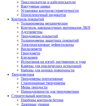
Трассоискатели и кабелеискатели
Вакуумные рамки
Установки контроля герметичности
Пенопленочный индикатор
Контроль покрытий
Толщиномеры механические
Контроль лакокрасочных материалов ЛКП
Адгезиметры
Твердомеры покрытий
Толщиномеры защитных покрытий
Электроискровые дефектоскопы
Вискозиметр
Гриндометр
Блескомер
Испытания на изгиб, растяжение и удар
Камеры для циклических испытаний
Наборы для оценки поверхности
Твердометрия
Твердомеры портативные
Стационарные твердомеры
Меры твердости
Принадлежности для твердометрии
Строительный контроль
Приборы контроля бетона
Лазерные уровни