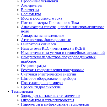
Пробойные установки
Амперметры
Ваттметры
Вольтметры
Мосты постоянного тока
Потенциометры Постоянного Тока
Анализаторы спектра, цепей и электромагнитного
поля
Аппараты испытательные
Аттенюаторы фиксированные
Генераторы сигналов
Измерители RLC (иммитанса) и КСВН
Измерители тока утечки и нелинейных искажений
Измерители параметров полупроводниковых
приборов
Осциллографы
Реостаты сопротивления ползунковые
Счетчики электрической энергии
Щитовое оборудоване и приборы
Пресс-клещи и кримперы
Прессы гидравлические
Термометрия
Зонды для контактных термометров
Гигрометры и термогигрометры
Пирометры и инфракрасные термометры