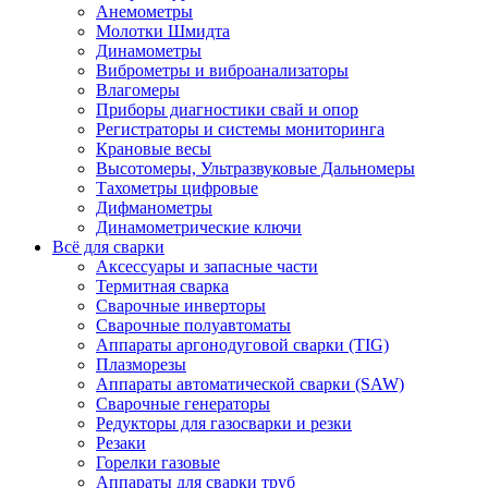
Анемометры
Молотки Шмидта
Динамометры
Виброметры и виброанализаторы
Влагомеры
Приборы диагностики свай и опор
Регистраторы и системы мониторинга
Крановые весы
Высотомеры, Ультразвуковые Дальномеры
Тахометры цифровые
Дифманометры
Динамометрические ключи
Всё для сварки
Аксессуары и запасные части
Термитная сварка
Сварочные инверторы
Сварочные полуавтоматы
Аппараты аргонодуговой сварки (TIG)
Плазморезы
Аппараты автоматической сварки (SAW)
Сварочные генераторы
Редукторы для газосварки и резки
Резаки
Горелки газовые
Аппараты для сварки труб