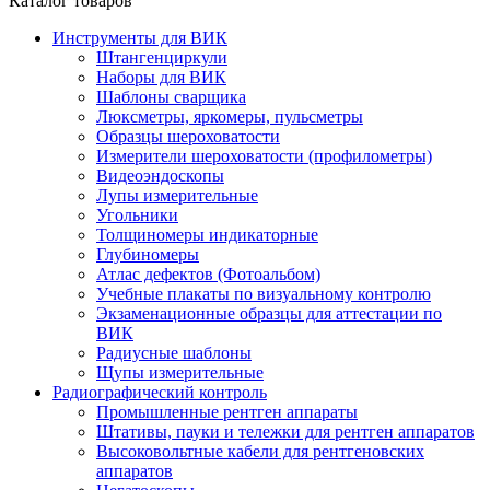
Каталог товаров
Инструменты для ВИК
Штангенциркули
Наборы для ВИК
Шаблоны сварщика
Люксметры, яркомеры, пульсметры
Образцы шероховатости
Измерители шероховатости (профилометры)
Видеоэндоскопы
Лупы измерительные
Угольники
Толщиномеры индикаторные
Глубиномеры
Атлас дефектов (Фотоальбом)
Учебные плакаты по визуальному контролю
Экзаменационные образцы для аттестации по
ВИК
Радиусные шаблоны
Щупы измерительные
Радиографический контроль
Промышленные рентген аппараты
Штативы, пауки и тележки для рентген аппаратов
Высоковольтные кабели для рентгеновских
аппаратов