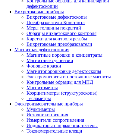
Контрольные образцы для капиллярной
дефектоскопии
Вихретоковые приборы
Вихретоковые дефектоскопы
Преобразователи Константа
Меры толщины покрытий
Образцы вихретокового контроля
Каретки для контроля резьбы
Вихретоковые преобразователи
Магнитная дефектоскопия
Магнитные порошки и концентраты
Магнитные суспензии
Фоновые краски
Магнитопорошковые дефектоскопы
Электромагниты и постоянные магниты
Контрольные образцы для МПД
Магнитометры
Коэрцитиметры (структуроскопы)
Тесламетры
Электроизмерительные приборы
Мультиметры
Источники питания
Измерители сопротивления
Индикаторы напряжения, тестеры
Токоизмерительные клещи