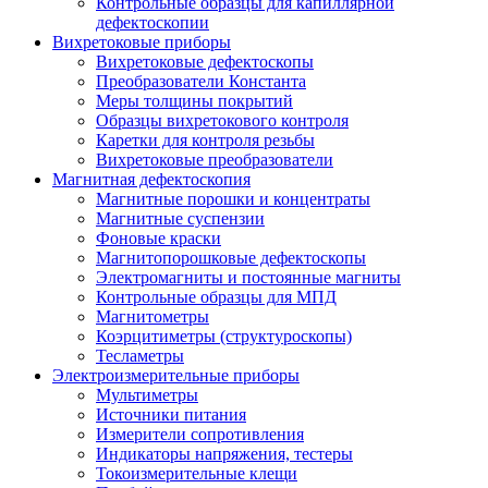
Контрольные образцы для капиллярной
дефектоскопии
Вихретоковые приборы
Вихретоковые дефектоскопы
Преобразователи Константа
Меры толщины покрытий
Образцы вихретокового контроля
Каретки для контроля резьбы
Вихретоковые преобразователи
Магнитная дефектоскопия
Магнитные порошки и концентраты
Магнитные суспензии
Фоновые краски
Магнитопорошковые дефектоскопы
Электромагниты и постоянные магниты
Контрольные образцы для МПД
Магнитометры
Коэрцитиметры (структуроскопы)
Тесламетры
Электроизмерительные приборы
Мультиметры
Источники питания
Измерители сопротивления
Индикаторы напряжения, тестеры
Токоизмерительные клещи