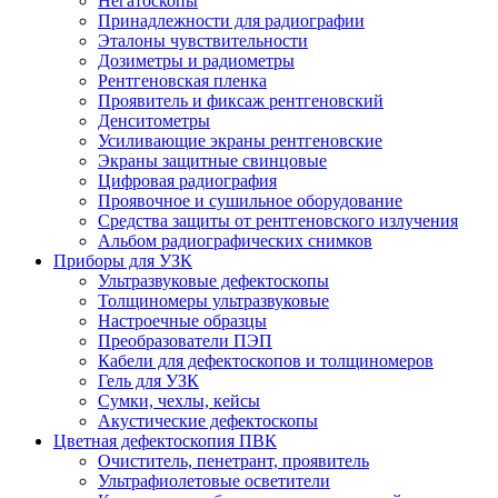
Негатоскопы
Принадлежности для радиографии
Эталоны чувствительности
Дозиметры и радиометры
Рентгеновская пленка
Проявитель и фиксаж рентгеновский
Денситометры
Усиливающие экраны рентгеновские
Экраны защитные свинцовые
Цифровая радиография
Проявочное и сушильное оборудование
Средства защиты от рентгеновского излучения
Альбом радиографических снимков
Приборы для УЗК
Ультразвуковые дефектоскопы
Толщиномеры ультразвуковые
Настроечные образцы
Преобразователи ПЭП
Кабели для дефектоскопов и толщиномеров
Гель для УЗК
Сумки, чехлы, кейсы
Акустические дефектоскопы
Цветная дефектоскопия ПВК
Очиститель, пенетрант, проявитель
Ультрафиолетовые осветители