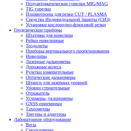
Полуавтоматические горелки MIG/MAG
TIG горелки
Плазмотроны для резки CUT / PLASMA
Средства Индивидуальной Защиты (СИЗ)
Установки кислородно-флюсовой резки
Геодезические приборы
Штативы для нивелира
Рейки нивелирные
Теодолиты
Приборы вертикального проектирования
Нивелиры
Лазерные дальномеры
Дорожные колеса
Рулетки измерительные
Оптические дальномеры
Штанги для лазерных уровней
Уровни строительные
Отражатель
Угломеры, уклономеры
GNSS приемники
Тахеометры
Трегеры и адаптеры
Лабораторное оборудование
Весы
Секундомеры