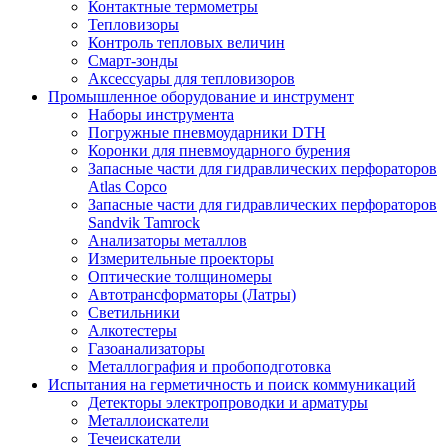
Контактные термометры
Тепловизоры
Контроль тепловых величин
Смарт-зонды
Аксессуары для тепловизоров
Промышленное оборудование и инструмент
Наборы инструмента
Погружные пневмоударники DTH
Коронки для пневмоударного бурения
Запасные части для гидравлических перфораторов
Atlas Copco
Запасные части для гидравлических перфораторов
Sandvik Tamrock
Анализаторы металлов
Измерительные проекторы
Оптические толщиномеры
Автотрансформаторы (Латры)
Светильники
Алкотестеры
Газоанализаторы
Металлография и пробоподготовка
Испытания на герметичность и поиск коммуникаций
Детекторы электропроводки и арматуры
Металлоискатели
Течеискатели