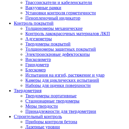
Трассоискатели и кабелеискатели
Вакуумные рамки
Установки контроля герметичности
Пенопленочный индикатор
Контроль покрытий
Толщиномеры механические
Контроль лакокрасочных материалов ЛКП
Адгезиметры
Твердомеры покрытий
Толщиномеры защитных покрытий
Электроискровые дефектоскопы
Вискозиметр
Гриндометр
Блескомер
Испытания на изгиб, растяжение и удар
Камеры для циклических испытаний
Наборы для оценки поверхности
Твердометрия
Твердомеры портативные
Стационарные твердомеры
Меры твердости
Принадлежности для твердометрии
Строительный контроль
Приборы контроля бетона
Лазерные уровни