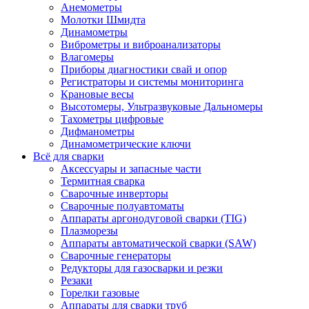
Анемометры
Молотки Шмидта
Динамометры
Виброметры и виброанализаторы
Влагомеры
Приборы диагностики свай и опор
Регистраторы и системы мониторинга
Крановые весы
Высотомеры, Ультразвуковые Дальномеры
Тахометры цифровые
Дифманометры
Динамометрические ключи
Всё для сварки
Аксессуары и запасные части
Термитная сварка
Сварочные инверторы
Сварочные полуавтоматы
Аппараты аргонодуговой сварки (TIG)
Плазморезы
Аппараты автоматической сварки (SAW)
Сварочные генераторы
Редукторы для газосварки и резки
Резаки
Горелки газовые
Аппараты для сварки труб