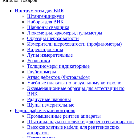
Каталог товаров
Инструменты для ВИК
Штангенциркули
Наборы для ВИК
Шаблоны сварщика
Люксметры, яркомеры, пульсметры
Образцы шероховатости
Измерители шероховатости (профилометры)
Видеоэндоскопы
Лупы измерительные
Угольники
Толщиномеры индикаторные
Глубиномеры
Атлас дефектов (Фотоальбом)
Учебные плакаты по визуальному контролю
Экзаменационные образцы для аттестации по
ВИК
Радиусные шаблоны
Щупы измерительные
Радиографический контроль
Промышленные рентген аппараты
Штативы, пауки и тележки для рентген аппаратов
Высоковольтные кабели для рентгеновских
аппаратов