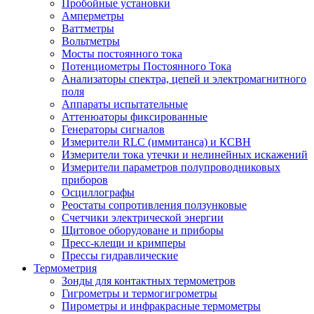
Пробойные установки
Амперметры
Ваттметры
Вольтметры
Мосты постоянного тока
Потенциометры Постоянного Тока
Анализаторы спектра, цепей и электромагнитного
поля
Аппараты испытательные
Аттенюаторы фиксированные
Генераторы сигналов
Измерители RLC (иммитанса) и КСВН
Измерители тока утечки и нелинейных искажений
Измерители параметров полупроводниковых
приборов
Осциллографы
Реостаты сопротивления ползунковые
Счетчики электрической энергии
Щитовое оборудоване и приборы
Пресс-клещи и кримперы
Прессы гидравлические
Термометрия
Зонды для контактных термометров
Гигрометры и термогигрометры
Пирометры и инфракрасные термометры